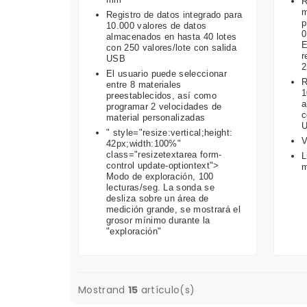
R
m
Registro de datos integrado para
p
10.000 valores de datos
0
almacenados en hasta 40 lotes
E
con 250 valores/lote con salida
r
USB
2
El usuario puede seleccionar
R
entre 8 materiales
1
preestablecidos, así como
a
programar 2 velocidades de
c
material personalizadas
" style="resize:vertical;height:
V
42px;width:100%"
class="resizetextarea form-
L
control update-optiontext">
m
Modo de exploración, 100
lecturas/seg. La sonda se
desliza sobre un área de
medición grande, se mostrará el
grosor mínimo durante la
"exploración"
Mostrand
15
artículo(s)