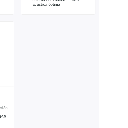
acústica óptima
isión
 USB