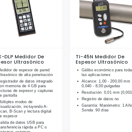
X-DLP Medidor De
TI-45N Medidor De
pesor Ultrasónico
Espesor Ultrasónico
edidor de espesor de pared
Gálibo económico para tod
ltrasónico de alta penetración
las aplicaciones
egistrador de datos integrado
Alcance: 1,00 - 200,00 mm
on memoria de 4 GB para
0,040 - 8,00 pulgadas
ecturas de espesor y capturas
Resolución: 0,01 mm (0,001
e pantalla
Registro de datos:no
últiples modos de
Garantía: Manómetro: 1 Añ
isualización, incluyendo A-
Sonda: 90 días
can, B-Scan y lectura digital
e espesor
alida de datos USB para
ransferencia rápida a PC o
istemas externos