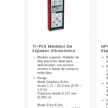
TI-PVX Medidor De
HP
Espesor Ultrasónico
Es
Modelo superior: Medidor de
M
alta precisión ideal para
u
aplicaciones con acceso
R
mínimo o áreas de contacto
c
reducidas
l
Rango:
d
Modo Interface-Echo:
M
Acero 1,27 – 25,4 mm (0,05 –
v
1,0 in)
S
Plásticos desde 0,127 mm
d
(0,005 in)
S
t
Modo Echo-Echo:
s