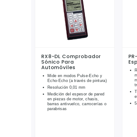
RX8-DL Comprobador
PR
Sónico Para
Es
Automóviles
R
m
Mide en modos Pulse-Echo y
m
Echo-Echo (a través de pintura)
t
Resolución 0,01 mm
T
Medición del espesor de pared
e
en piezas de motor, chasis,
5
barras antivuelco, carrocerías o
parabrisas