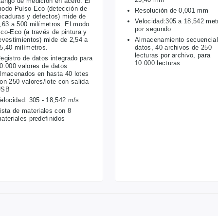
ango de medición en acero: El
odo Pulso-Eco (detección de
Resolución de 0,001 mm
icaduras y defectos) mide de
Velocidad:305 a 18,542 met
,63 a 500 milímetros. El modo
por segundo
co-Eco (a través de pintura y
evestimientos) mide de 2,54 a
Almacenamiento secuencial
5,40 milímetros.
datos, 40 archivos de 250
lecturas por archivo, para
egistro de datos integrado para
10.000 lecturas
0.000 valores de datos
lmacenados en hasta 40 lotes
on 250 valores/lote con salida
USB
elocidad: 305 - 18,542 m/s
ista de materiales con 8
ateriales predefinidos