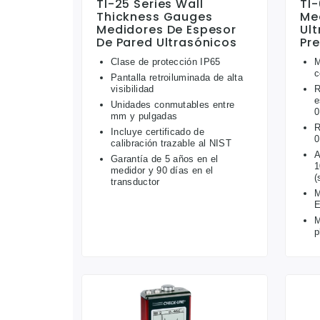
TI-25 Series Wall
TI-
Thickness Gauges
Me
Medidores De Espesor
Ult
De Pared Ultrasónicos
Pre
Clase de protección IP65
M
c
Pantalla retroiluminada de alta
visibilidad
R
e
Unidades conmutables entre
0
mm y pulgadas
R
Incluye certificado de
0
calibración trazable al NIST
A
Garantía de 5 años en el
1
medidor y 90 días en el
(
transductor
M
E
M
p