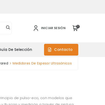
0
INICIAR SESIÓN
Guía De Selección
Contacto
Pared
Medidores De Espesor Ultrasónicos
rincipio de pulso-eco, con modelos que
y B-scan y medición a través de pintura.