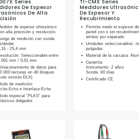
007X Series
TI-CMX Series
didores De Espesor
Medidores Ultrasóni
rasónicos De Alta
De Espesor Y
cisión
Recubrimiento
edidor de espesor ultrasónico
Permite medir el espesor d
on alta precisión y resolución.
pared con o sin recubrimien
ambos por separado
ango de medición con sonda
stándar:
Unidades seleccionables: 
,15 - 25,4 mm
pulgadas
esolución: Seleccionable entre
Material de la carcasa: Alum
,001 mm / 0,01 mm
Garantía:
lmacenamiento de datos para
Instrumento: 2 años
0.000 lecturas en 40 bloques
Sonda: 90 días
solo versión DLX)
Certificado CE
odo de medición:
cho-Echo e Interface-Echo
odo especial "PLAS" para
lásticos delgados