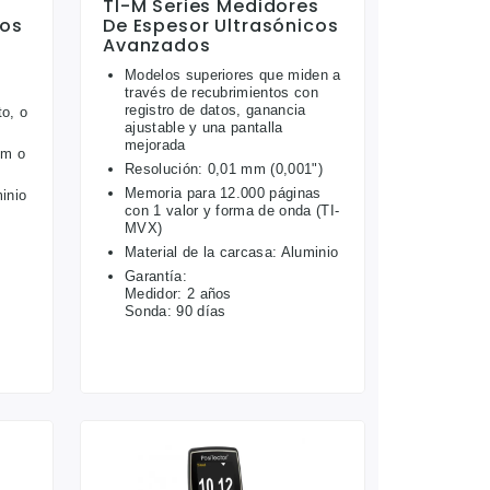
TI-M Series Medidores
cos
De Espesor Ultrasónicos
Avanzados
Modelos superiores que miden a
través de recubrimientos con
e
registro de datos, ganancia
to, o
ajustable y una pantalla
mejorada
mm o
Resolución: 0,01 mm (0,001")
Memoria para 12.000 páginas
inio
con 1 valor y forma de onda (TI-
MVX)
Material de la carcasa: Aluminio
Garantía:
Medidor: 2 años
Sonda: 90 días