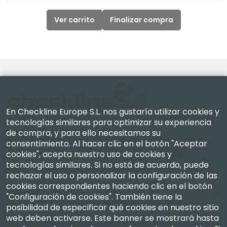
Ver carrito
Finalizar compra
En Checkline Europe S.L. nos gustaría utilizar cookies y
tecnologías similares para optimizar su experiencia
de compra, y para ello necesitamos su
Checkline Europe S.L. — especialistas en el suministro,
consentimiento. Al hacer clic en el botón "Aceptar
cookies", acepta nuestro uso de cookies y
la calibración, la certificación y la reparación de
tecnologías similares. Si no está de acuerdo, puede
instrumentos de medición de alta precisión.
rechazar el uso o personalizar la configuración de las
cookies correspondientes haciendo clic en el botón
Empresa
"Configuración de cookies". También tiene la
posibilidad de especificar qué cookies en nuestro sitio
web deben activarse. Este banner se mostrará hasta
Mi Cuenta