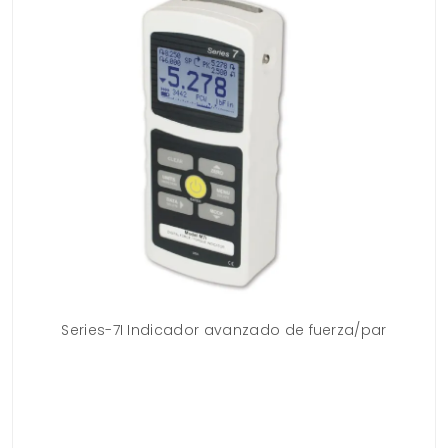
e
Series-7I Indicador avanzado de fuerza/par
uar
. El
el
as