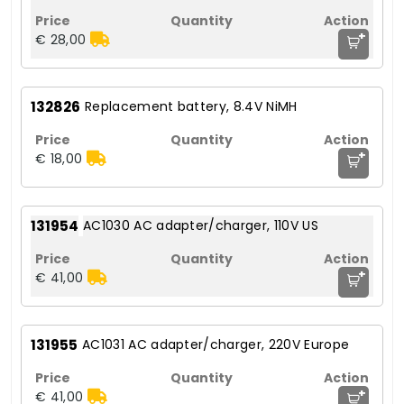
+
€ 28,00
132826
Replacement battery, 8.4V NiMH
+
€ 18,00
131954
AC1030 AC adapter/charger, 110V US
+
€ 41,00
131955
AC1031 AC adapter/charger, 220V Europe
+
€ 41,00