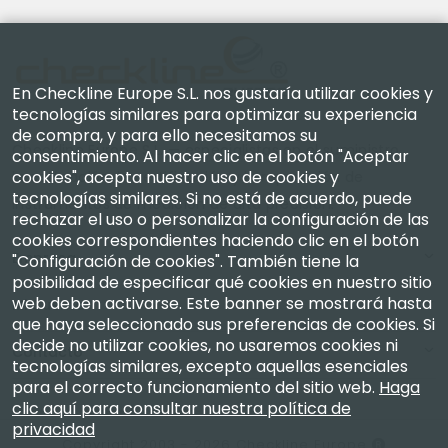
En Checkline Europe S.L. nos gustaría utilizar cookies y
tecnologías similares para optimizar su experiencia
de compra, y para ello necesitamos su
Checkline Europe S.L. — especialistas en el suministro,
consentimiento. Al hacer clic en el botón "Aceptar
cookies", acepta nuestro uso de cookies y
la calibración, la certificación y la reparación de
tecnologías similares. Si no está de acuerdo, puede
instrumentos de medición de alta precisión.
rechazar el uso o personalizar la configuración de las
cookies correspondientes haciendo clic en el botón
Empresa
"Configuración de cookies". También tiene la
posibilidad de especificar qué cookies en nuestro sitio
web deben activarse. Este banner se mostrará hasta
Mi Cuenta
que haya seleccionado sus preferencias de cookies. Si
decide no utilizar cookies, no usaremos cookies ni
Contacto
tecnologías similares, excepto aquellas esenciales
para el correcto funcionamiento del sitio web.
Haga
clic aquí para consultar nuestra política de
privacidad
Copyright 2003 - 2026 Checkline Europe