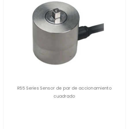
R55 Series Sensor de par de accionamiento
V
cuadrado
R5
 la
ra
te