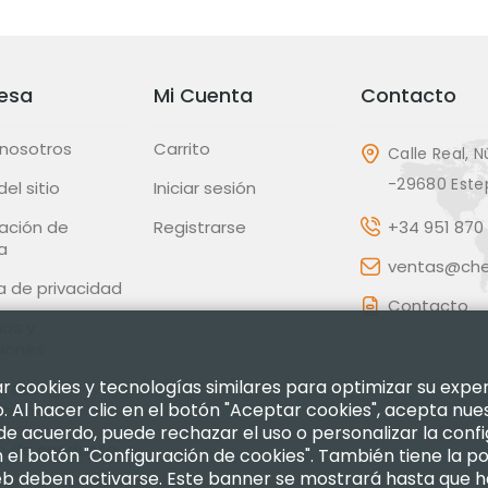
esa
Mi Cuenta
Contacto
 nosotros
Carrito
Calle Real, N
-29680 Este
el sitio
Iniciar sesión
ación de
Registrarse
+34 951 870 
a
ventas@chec
ca de privacidad
Contacto
os y
ciones
izar cookies y tecnologías similares para optimizar su exp
ca de
 Al hacer clic en el botón "Aceptar cookies", acepta nue
uciones
 de acuerdo, puede rechazar el uso o personalizar la confi
o de conducta
el botón "Configuración de cookies". También tiene la po
web deben activarse. Este banner se mostrará hasta que 