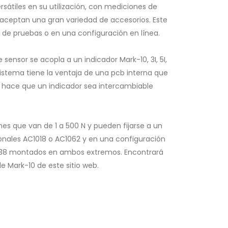
ersátiles en su utilización, con mediciones de
 aceptan una gran variedad de accesorios. Este
 de pruebas o en una configuración en línea.
sensor se acopla a un indicador Mark-10, 3I, 5I,
 sistema tiene la ventaja de una pcb interna que
o hace que un indicador sea intercambiable
nes que van de 1 a 500 N y pueden fijarse a un
onales AC1018 o AC1062 y en una configuración
icios
El sensor de la serie R03 se muestra con ganchos
G1038 montados en ambos extremos. Encontrará
G1038 OPCIONALES montados en ambos extremos
e Mark-10 de este sitio web.