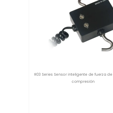
loquea en el
R03 Series Sensor inteligente de fuerza de
uando está
compresión
s botones de la
 conector para
ctos de resorte
onexión duradera