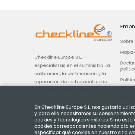
Empr
Sobre
Mapa d
Checkline Europe S.L. —
Declar
especialistas en el suministro, la
polític
calibración, la certificación y la
Políti
reparación de instrumentos de
medición de alta precisión.
Términ
condi
En Checkline Europe S.L. nos gustaría util
Políti
y para ello necesitamos su consentimiento.
Devol
cookies y tecnologías similares. Si no está
Códig
cookies correspondientes haciendo clic en 
especificar qué cookies en nuestro sitio 