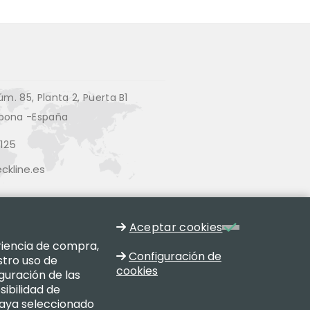
úm. 85, Planta 2, Puerta B1
pona -España
125
kline.es
Aceptar cookies
eriencia de compra,
Configuración de
stro uso de
cookies
guración de las
sibilidad de
haya seleccionado