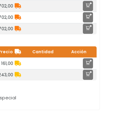
+
702,00
+
702,00
+
702,00
Precio
Cantidad
Acción
+
 161,00
+
243,00
special