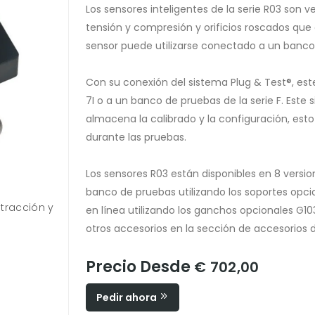
Los sensores inteligentes de la serie R03 son v
tensión y compresión y orificios roscados que
sensor puede utilizarse conectado a un banco
Con su conexión del sistema Plug & Test®, este 
7I o a un banco de pruebas de la serie F. Este
almacena la calibrado y la configuración, est
durante las pruebas.
Los sensores R03 están disponibles en 8 versio
banco de pruebas utilizando los soportes opci
 tracción y
Los sensores de fuerza de la serie R03 tienen orif
en línea utilizando los ganchos opcionales 
roscados hembra en ambos extremos.
otros accesorios en la sección de accesorios d
Precio Desde
€ 702,00
Pedir ahora