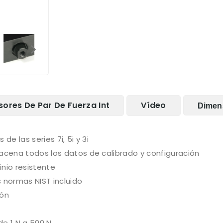
sores De Par De Fuerza Int
Vídeo
Dimen
de las series 7i, 5i y 3i
macena todos los datos de calibrado y configuración
nio resistente
 normas NIST incluido
ión
de 1 N a 500 N