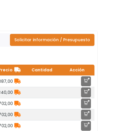
Solicitar información / Presupuesto
Precio
Cantidad
Acción
+
.387,00
+
840,00
+
702,00
+
702,00
+
702,00