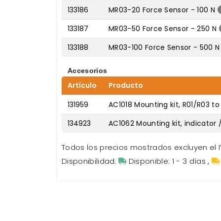
133186
MR03-20 Force Sensor - 100 N
133187
MR03-50 Force Sensor - 250 N
133188
MR03-100 Force Sensor - 500 N
Accesorios
Artículo
Producto
131959
AC1018 Mounting kit, R01/R03 to
134923
AC1062 Mounting kit, indicator 
Todos los precios mostrados excluyen el I
Disponibilidad:
Disponible: 1 - 3 días
,