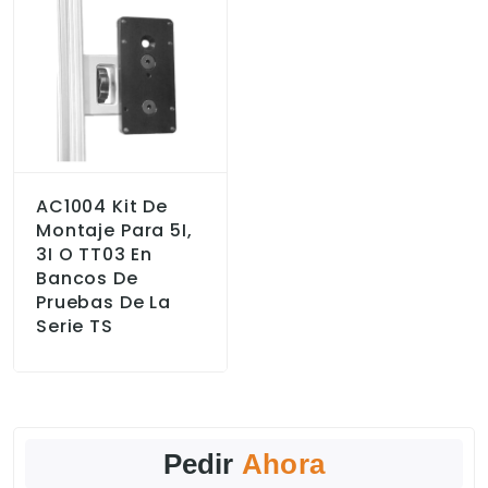
AC1004 Kit De
Montaje Para 5I,
3I O TT03 En
Bancos De
Pruebas De La
Serie TS
Pedir
Ahora