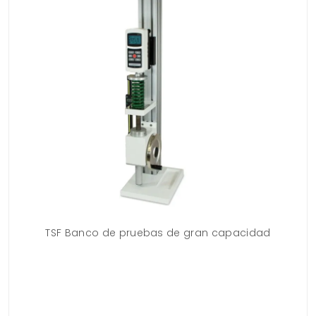
 es
TSF Banco de pruebas de gran capacidad
El 
ap
co