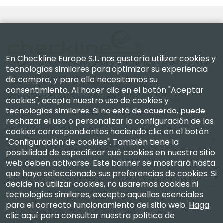
En Checkline Europe S.L. nos gustaría utilizar cookies y
tecnologías similares para optimizar su experiencia
de compra, y para ello necesitamos su
Checkline Europe S.L. — especialistas en el suministro,
consentimiento. Al hacer clic en el botón "Aceptar
cookies", acepta nuestro uso de cookies y
la calibración, la certificación y la reparación de
tecnologías similares. Si no está de acuerdo, puede
instrumentos de medición de alta precisión.
rechazar el uso o personalizar la configuración de las
cookies correspondientes haciendo clic en el botón
Empresa
"Configuración de cookies". También tiene la
posibilidad de especificar qué cookies en nuestro sitio
web deben activarse. Este banner se mostrará hasta
Mi Cuenta
que haya seleccionado sus preferencias de cookies. Si
decide no utilizar cookies, no usaremos cookies ni
Contacto
tecnologías similares, excepto aquellas esenciales
para el correcto funcionamiento del sitio web.
Haga
clic aquí para consultar nuestra política de