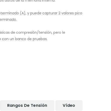
s datos de la memoria interna.
minado (A), y puede capturar 2 valores pico
terminado.
sicas de compresión/tensión, pero le
con un banco de pruebas.
Rangos De Tensión
Vídeo