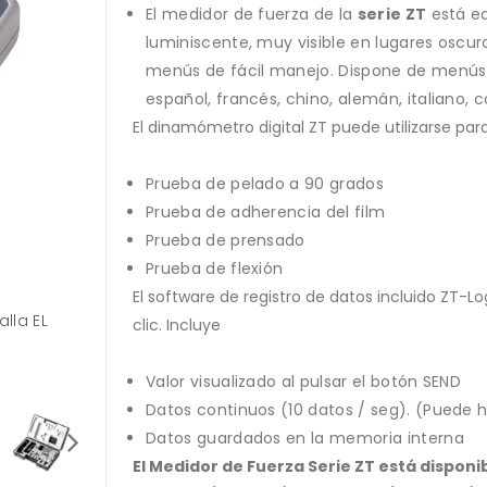
El medidor de fuerza de la
serie ZT
está eq
luminiscente, muy visible en lugares oscur
menús de fácil manejo. Dispone de menús 
español, francés, chino, alemán, italiano, 
El dinamómetro digital ZT puede utilizarse para
Prueba de pelado a 90 grados
Prueba de adherencia del film
Prueba de prensado
Prueba de flexión
El software de registro de datos incluido ZT-L
lla EL
El dinamómetro digital ZT tiene una pantalla
clic. Incluye
luminiscente.
Valor visualizado al pulsar el botón SEND
Datos continuos (10 datos / seg). (Puede 
Datos guardados en la memoria interna
El Medidor de Fuerza Serie ZT está disponib