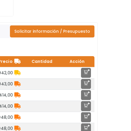
Solicitar información / Presupuesto
Precio
Cantidad
Acción
+
942,00
+
043,00
+
.414,00
+
.414,00
+
048,00
+
048,00