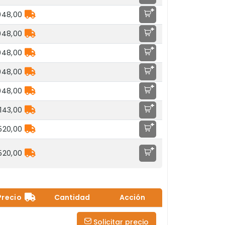
+
048,00
+
048,00
+
048,00
+
048,00
+
048,00
+
.143,00
+
.520,00
+
.520,00
Precio
Cantidad
Acción
Solicitar precio