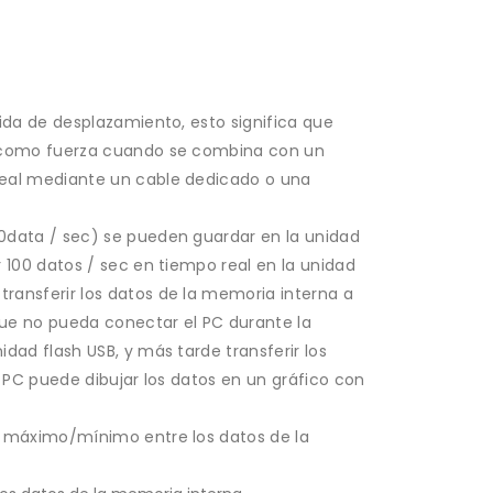
lida de desplazamiento, esto significa que
í como fuerza cuando se combina con un
neal mediante un cable dedicado o una
0data / sec) se pueden guardar en la unidad
r 100 datos / sec en tiempo real en la unidad
ransferir los datos de la memoria interna a
 que no pueda conectar el PC durante la
dad flash USB, y más tarde transferir los
l PC puede dibujar los datos en un gráfico con
r máximo/mínimo entre los datos de la