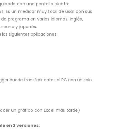
uipado con una pantalla electro
os. Es un medidor muy fácil de usar con sus
de programa en varios idiomas: Inglés,
coreano y japonés.
 las siguientes aplicaciones:
ogger puede transferir datos al PC con un solo
Cara frontal del dinamómetro digital ZT.
hacer un gráfico con Excel más tarde)
le en 2 versiones: