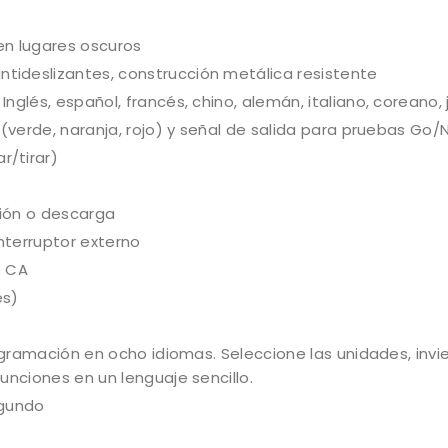
 en lugares oscuros
ideslizantes, construcción metálica resistente
nglés, español, francés, chino, alemán, italiano, coreano,
 (verde, naranja, rojo) y señal de salida para pruebas Go
/tirar)
ión o descarga
interruptor externo
e CA
es)
ogramación en ocho idiomas. Seleccione las unidades, invie
unciones en un lenguaje sencillo.
egundo