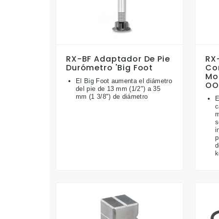
RX-BF Adaptador De Pie
RX
Durómetro 'Big Foot
Co
Mod
El Big Foot aumenta el diámetro
OO
del pie de 13 mm (1/2") a 35
mm (1 3/8") de diámetro
E
c
m
s
i
p
d
k