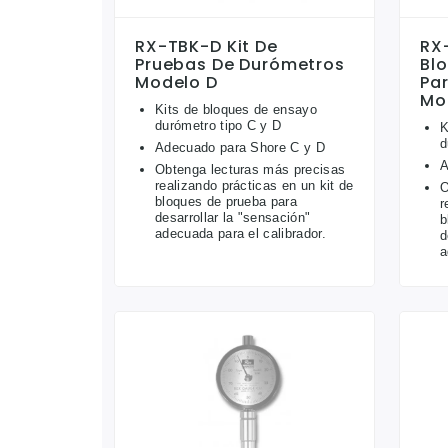
RX-TBK-D Kit De
RX
Pruebas De Durómetros
Bl
Modelo D
Pa
Mo
Kits de bloques de ensayo
durómetro tipo C y D
K
d
Adecuado para Shore C y D
A
Obtenga lecturas más precisas
realizando prácticas en un kit de
O
bloques de prueba para
r
desarrollar la "sensación"
b
adecuada para el calibrador.
d
a