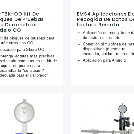
-TBK-OO Kit De
EMS4 Aplicaciones D
oques De Pruebas
Recogida De Datos D
ra Durómetros
Lectura Remota.
delo OO
Aplicación de recogida de d
de lectura en remoto
it de bloques de pruebas para
urómetros tipo OO
Conexión simultánea de has
dispositivos (durómetro,
decuado para Shore OO
indicador, calibre, micrómet
btenga lecturas más precisas
Aplicación para Android
ealizando prácticas en un kit de
loques de prueba para
esarrollar la "sensación"
decuada para el calibrador.