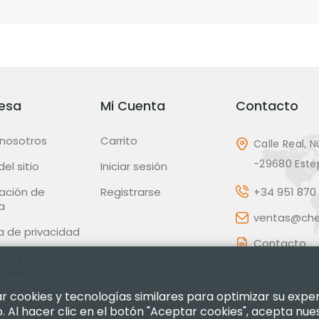
esa
Mi Cuenta
Contacto
 nosotros
Carrito
Calle Real, N
-29680 Este
el sitio
Iniciar sesión
ación de
Registrarse
+34 951 870 
a
ventas@chec
ca de privacidad
Contacto
os y
ciones
izar cookies y tecnologías similares para optimizar su exp
ca de
 Al hacer clic en el botón "Aceptar cookies", acepta nue
uciones