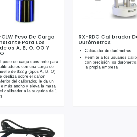
-CLW Peso De Carga
RX-RDC Calibrador D
nstante Para Los
Durómetros
elos A, B, O, OO Y
Calibrador de durómetros
O
Permite a los usuarios calib
l peso de carga constante para
con precisión los durómetro
alibradores con una carga de
la propia empresa
uelle de 822 g (tipos A, B, O)
e desliza sobre el cañón
nferior del calibrador, le da un
ie más ancho y eleva la masa
el calibrador a la sugerida de 1
g.