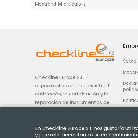
Mostrand
14
artículo(s)
Empr
Sobre
Mapa d
Checkline Europe S.L. —
Declar
especialistas en el suministro, la
polític
calibración, la certificación y la
Políti
reparación de instrumentos de
medición de alta precisión.
Términ
condi
En Checkline Europe S.L. nos gustaría util
Políti
y para ello necesitamos su consentimiento.
Devol