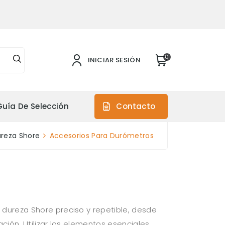
0
INICIAR SESIÓN
Guía De Selección
Contacto
reza Shore
Accesorios Para Durómetros
dureza Shore preciso y repetible, desde
ión. Utilizar los elementos esenciales