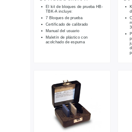
El kit de bloques de prueba HB-
K
TBK-A incluye:
d
7 Bloques de prueba
C
m
Certificado de calibrado
3
Manual del usuario
P
Maletín de plástico con
p
acolchado de espuma
j
d
p