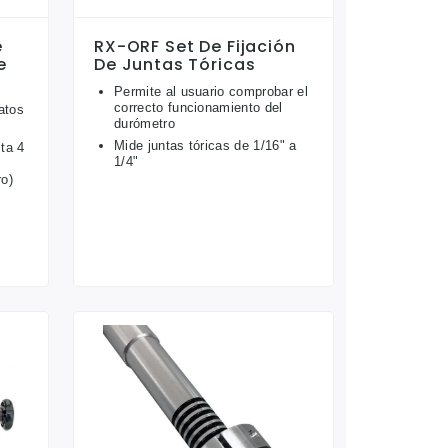
e
RX-ORF Set De Fijación
e
De Juntas Tóricas
Permite al usuario comprobar el
correcto funcionamiento del
atos
durómetro
Mide juntas tóricas de 1/16" a
ta 4
1/4"
ro)