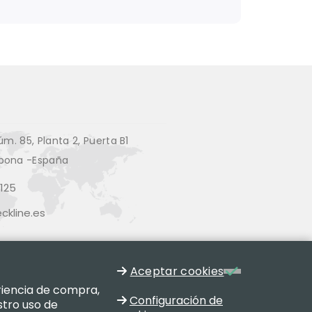
úm. 85, Planta 2, Puerta B1
pona -España
125
kline.es
Aceptar cookies
eriencia de compra,
Configuración de
stro uso de