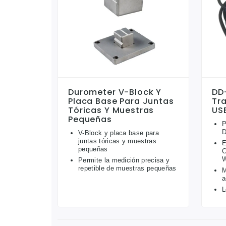
Durometer V-Block Y
DD
Placa Base Para Juntas
Tr
Tóricas Y Muestras
USB
Pequeñas
P
D
V-Block y placa base para
juntas tóricas y muestras
E
pequeñas
C
W
Permite la medición precisa y
repetible de muestras pequeñas
M
a
L