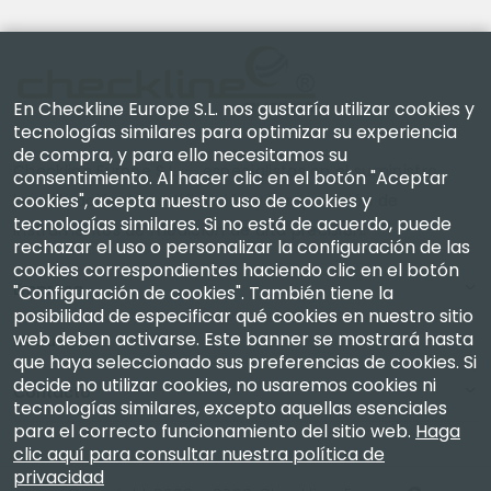
En Checkline Europe S.L. nos gustaría utilizar cookies y
tecnologías similares para optimizar su experiencia
de compra, y para ello necesitamos su
Checkline Europe S.L. — especialistas en el suministro,
consentimiento. Al hacer clic en el botón "Aceptar
cookies", acepta nuestro uso de cookies y
la calibración, la certificación y la reparación de
tecnologías similares. Si no está de acuerdo, puede
instrumentos de medición de alta precisión.
rechazar el uso o personalizar la configuración de las
cookies correspondientes haciendo clic en el botón
Empresa
"Configuración de cookies". También tiene la
posibilidad de especificar qué cookies en nuestro sitio
web deben activarse. Este banner se mostrará hasta
Mi Cuenta
que haya seleccionado sus preferencias de cookies. Si
decide no utilizar cookies, no usaremos cookies ni
Contacto
tecnologías similares, excepto aquellas esenciales
para el correcto funcionamiento del sitio web.
Haga
clic aquí para consultar nuestra política de
privacidad