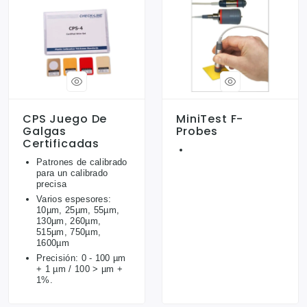
CPS Juego De
MiniTest F-
Galgas
Probes
Certificadas
Patrones de calibrado
para un calibrado
precisa
Varios espesores:
10µm, 25µm, 55µm,
130µm, 260µm,
515µm, 750µm,
1600µm
Precisión: 0 - 100 µm
+ 1 µm / 100 > µm +
1%.