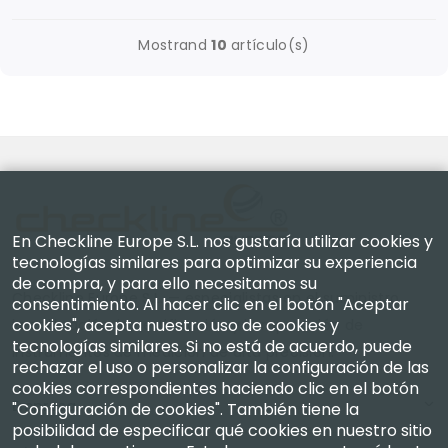
Mostrand
10
artículo(s)
En Checkline Europe S.L. nos gustaría utilizar cookies y
tecnologías similares para optimizar su experiencia
de compra, y para ello necesitamos su
Checkline Europe S.L. — especialistas en el suministro,
consentimiento. Al hacer clic en el botón "Aceptar
cookies", acepta nuestro uso de cookies y
la calibración, la certificación y la reparación de
tecnologías similares. Si no está de acuerdo, puede
instrumentos de medición de alta precisión.
rechazar el uso o personalizar la configuración de las
cookies correspondientes haciendo clic en el botón
Empresa
"Configuración de cookies". También tiene la
posibilidad de especificar qué cookies en nuestro sitio