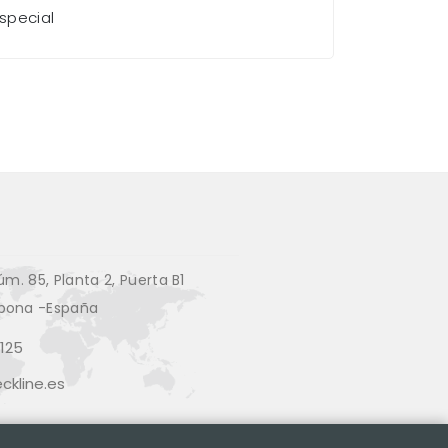
special
úm. 85, Planta 2, Puerta B1
pona -España
125
kline.es