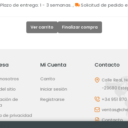
Plazo de entrega: 1 - 3 semanas.
,
Solicitud de pedido e
Ver carrito
Finalizar compra
esa
Mi Cuenta
Contacto
 nosotros
Carrito
Calle Real, N
-29680 Este
el sitio
Iniciar sesión
ación de
Registrarse
+34 951 870 
a
ventas@chec
ca de privacidad
Contacto
os y