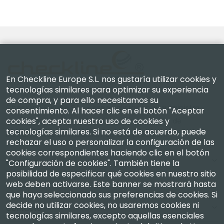
En Checkline Europe S.L. nos gustaría utilizar cookies y
tecnologías similares para optimizar su experiencia
de compra, y para ello necesitamos su
Checkline Europe S.L. — especialistas en el suministro,
consentimiento. Al hacer clic en el botón "Aceptar
cookies", acepta nuestro uso de cookies y
la calibración, la certificación y la reparación de
tecnologías similares. Si no está de acuerdo, puede
instrumentos de medición de alta precisión.
rechazar el uso o personalizar la configuración de las
cookies correspondientes haciendo clic en el botón
Empresa
"Configuración de cookies". También tiene la
posibilidad de especificar qué cookies en nuestro sitio
web deben activarse. Este banner se mostrará hasta
Mi Cuenta
que haya seleccionado sus preferencias de cookies. Si
decide no utilizar cookies, no usaremos cookies ni
Contacto
tecnologías similares, excepto aquellas esenciales