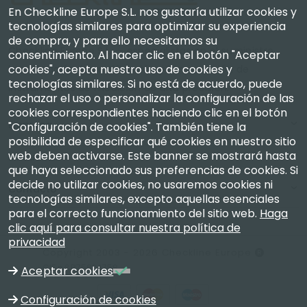
En Checkline Europe S.L. nos gustaría utilizar cookies y
tecnologías similares para optimizar su experiencia
de compra, y para ello necesitamos su
Checkline Europe S.L. — especialistas en el suministro,
consentimiento. Al hacer clic en el botón "Aceptar
cookies", acepta nuestro uso de cookies y
la calibración, la certificación y la reparación de
tecnologías similares. Si no está de acuerdo, puede
instrumentos de medición de alta precisión.
rechazar el uso o personalizar la configuración de las
cookies correspondientes haciendo clic en el botón
Empresa
"Configuración de cookies". También tiene la
posibilidad de especificar qué cookies en nuestro sitio
web deben activarse. Este banner se mostrará hasta
Mi Cuenta
que haya seleccionado sus preferencias de cookies. Si
decide no utilizar cookies, no usaremos cookies ni
Contacto
tecnologías similares, excepto aquellas esenciales
para el correcto funcionamiento del sitio web.
Haga
clic aquí para consultar nuestra política de
privacidad
Copyright 2003 - 2026 Checkline Europe
CIF n.º B75634758
Aceptar cookies
Configuración de cookies