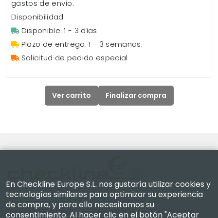
gastos de envío.
Disponibilidad:
Disponible: 1 - 3 días
Plazo de entrega: 1 - 3 semanas.
Solicitud de pedido especial
Ver carrito
Finalizar compra
En Checkline Europe S.L. nos gustaría utilizar cookies y
tecnologías similares para optimizar su experiencia
de compra, y para ello necesitamos su
Checkline Europe S.L. — especialistas en el suministro,
consentimiento. Al hacer clic en el botón "Aceptar