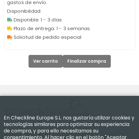
gastos de envío.
Disponibilidad:
Disponible: 1 - 3 días
Plazo de entrega: 1 - 3 semanas.
Solicitud de pedido especial
Ver carrito
Finalizar compra
En Checkline Europe S.L. nos gustaría utilizar cookies y
tecnologías similares para optimizar su experiencia
de compra, y para ello necesitamos su
Checkline Europe S.L. — especialistas en el suministro,
consentimiento. Al hacer clic en el botón "Aceptar