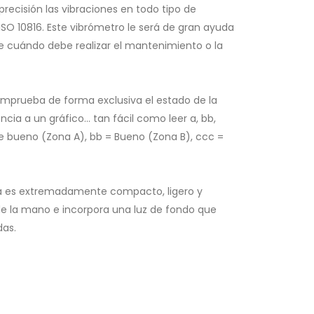
recisión las vibraciones en todo tipo de
SO 10816. Este vibrómetro le será de gran ayuda
e cuándo debe realizar el mantenimiento o la
mprueba de forma exclusiva el estado de la
cia a un gráfico... tan fácil como leer a, bb,
te bueno (Zona A), bb = Bueno (Zona B), ccc =
asa es extremadamente compacto, ligero y
 la mano e incorpora una luz de fondo que
das.