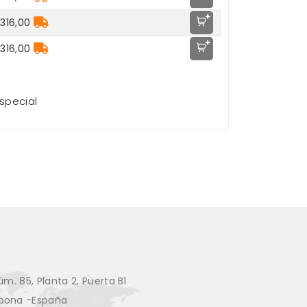
+
316,00
+
316,00
special
úm. 85, Planta 2, Puerta B1
pona -España