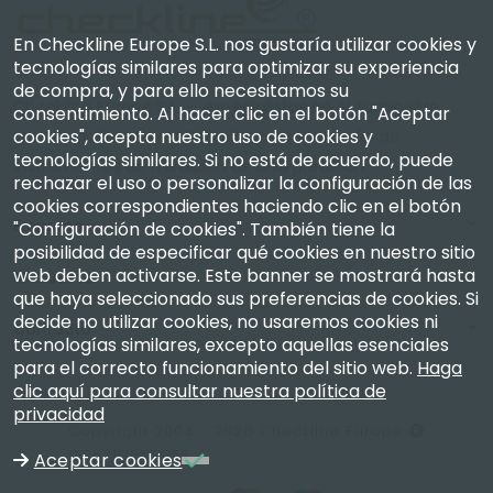
En Checkline Europe S.L. nos gustaría utilizar cookies y
tecnologías similares para optimizar su experiencia
de compra, y para ello necesitamos su
Checkline Europe S.L. — especialistas en el suministro,
consentimiento. Al hacer clic en el botón "Aceptar
cookies", acepta nuestro uso de cookies y
la calibración, la certificación y la reparación de
tecnologías similares. Si no está de acuerdo, puede
instrumentos de medición de alta precisión.
rechazar el uso o personalizar la configuración de las
cookies correspondientes haciendo clic en el botón
Empresa
"Configuración de cookies". También tiene la
posibilidad de especificar qué cookies en nuestro sitio
web deben activarse. Este banner se mostrará hasta
Mi Cuenta
que haya seleccionado sus preferencias de cookies. Si
decide no utilizar cookies, no usaremos cookies ni
Contacto
tecnologías similares, excepto aquellas esenciales
para el correcto funcionamiento del sitio web.
Haga
clic aquí para consultar nuestra política de
privacidad
Copyright 2003 - 2026 Checkline Europe
CIF n.º B75634758
Aceptar cookies