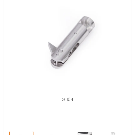
con
G1104