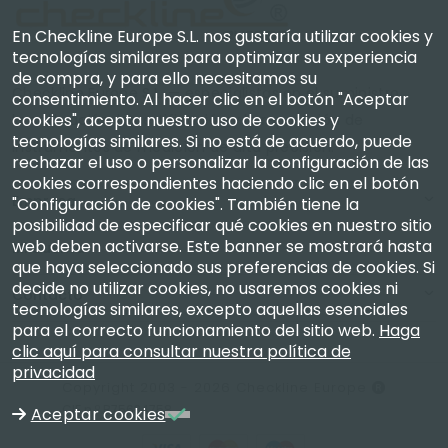
En Checkline Europe S.L. nos gustaría utilizar cookies y
tecnologías similares para optimizar su experiencia
de compra, y para ello necesitamos su
Checkline Europe S.L. — especialistas en el suministro,
consentimiento. Al hacer clic en el botón "Aceptar
cookies", acepta nuestro uso de cookies y
la calibración, la certificación y la reparación de
tecnologías similares. Si no está de acuerdo, puede
instrumentos de medición de alta precisión.
rechazar el uso o personalizar la configuración de las
cookies correspondientes haciendo clic en el botón
Empresa
"Configuración de cookies". También tiene la
posibilidad de especificar qué cookies en nuestro sitio
web deben activarse. Este banner se mostrará hasta
Mi Cuenta
que haya seleccionado sus preferencias de cookies. Si
decide no utilizar cookies, no usaremos cookies ni
Contacto
tecnologías similares, excepto aquellas esenciales
para el correcto funcionamiento del sitio web.
Haga
clic aquí para consultar nuestra política de
privacidad
Copyright 2003 - 2026 Checkline Europe
CIF n.º B75634758
Aceptar cookies