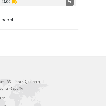
 23,00
special
úm. 85, Planta 2, Puerta B1
pona -España
125