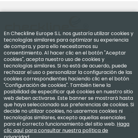
En Checkline Europe S.L. nos gustaría utilizar cookies y
tecnologías similares para optimizar su experiencia
de compra, y para ello necesitamos su
Checkline Europe S.L. — especialistas en el suministro,
consentimiento. Al hacer clic en el botón "Aceptar
cookies", acepta nuestro uso de cookies y
la calibración, la certificación y la reparación de
tecnologías similares. Si no está de acuerdo, puede
instrumentos de medición de alta precisión.
rechazar el uso o personalizar la configuración de las
cookies correspondientes haciendo clic en el botón
Empresa
"Configuración de cookies". También tiene la
posibilidad de especificar qué cookies en nuestro sitio
web deben activarse. Este banner se mostrará hasta
Mi Cuenta
que haya seleccionado sus preferencias de cookies. Si
decide no utilizar cookies, no usaremos cookies ni
Contacto
tecnologías similares, excepto aquellas esenciales
para el correcto funcionamiento del sitio web.
Haga
clic aquí para consultar nuestra política de
privacidad