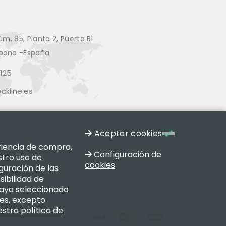
úm. 85, Planta 2, Puerta B1
pona -España
125
kline.es
Aceptar cookies
eriencia de compra,
Configuración de
stro uso de
cookies
guración de las
sibilidad de
haya seleccionado
res, excepto
stra política de