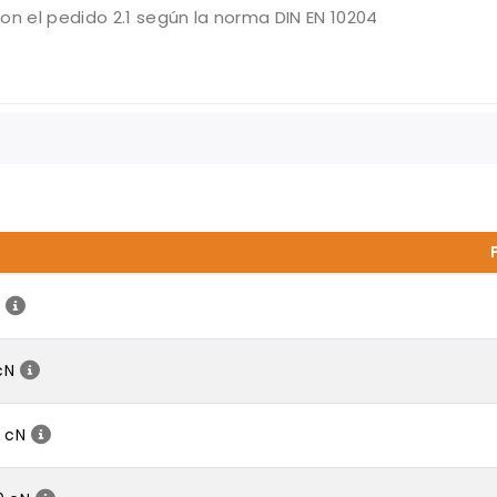
on el pedido 2.1 según la norma DIN EN 10204
N
cN
 cN