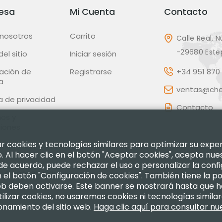
esa
Mi Cuenta
Contacto
 nosotros
Carrito
Calle Real, N
-29680 Este
el sitio
Iniciar sesión
ación de
Registrarse
+34 951 870 
a
ventas@chec
ca de privacidad
Contacto
os y
ciones
izar cookies y tecnologías similares para optimizar su exp
ca de
 Al hacer clic en el botón "Aceptar cookies", acepta nue
uciones
 de acuerdo, puede rechazar el uso o personalizar la confi
o de conducta
el botón "Configuración de cookies". También tiene la po
web deben activarse. Este banner se mostrará hasta que 
tilizar cookies, no usaremos cookies ni tecnologías simila
onamiento del sitio web.
Haga clic aquí para consultar nue