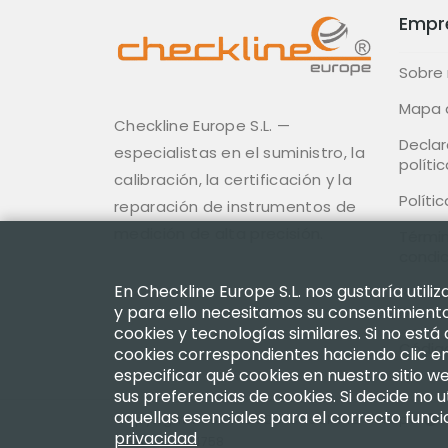
Empr
Sobre
Mapa d
Checkline Europe S.L. —
Declar
especialistas en el suministro, la
polític
calibración, la certificación y la
Políti
reparación de instrumentos de
medición de alta precisión.
Términ
condi
En Checkline Europe S.L. nos gustaría util
Políti
y para ello necesitamos su consentimiento.
Devol
cookies y tecnologías similares. Si no está
Códig
cookies correspondientes haciendo clic en 
especificar qué cookies en nuestro sitio 
sus preferencias de cookies. Si decide no u
aquellas esenciales para el correcto funci
Copyright 2003 - 2026 Checkline Europe
privacidad
CIF n.º B75634758