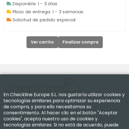
Disponible: 1 - 3 días
Plazo de entrega: 1 - 3 semanas.
Solicitud de pedido especial
Ver carrito
Finalizar compra
En Checkline Europe S.L. nos gustaría utilizar cookies y
tecnologías similares para optimizar su experiencia
de compra, y para ello necesitamos su
Checkline Europe S.L. — especialistas en el suministro,
consentimiento. Al hacer clic en el botón "Aceptar
cookies", acepta nuestro uso de cookies y
la calibración, la certificación y la reparación de
tecnologías similares. Si no está de acuerdo, puede
instrumentos de medición de alta precisión.