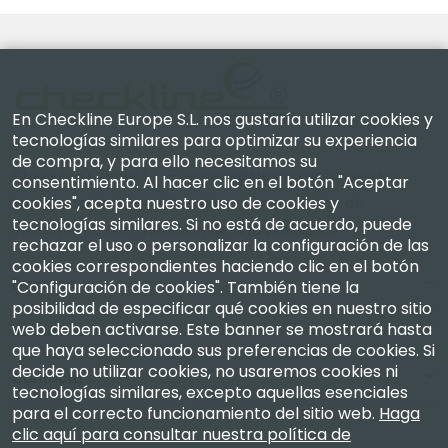
En Checkline Europe S.L. nos gustaría utilizar cookies y
tecnologías similares para optimizar su experiencia
de compra, y para ello necesitamos su
Checkline Europe S.L. — especialistas en el suministro,
consentimiento. Al hacer clic en el botón "Aceptar
cookies", acepta nuestro uso de cookies y
la calibración, la certificación y la reparación de
tecnologías similares. Si no está de acuerdo, puede
instrumentos de medición de alta precisión.
rechazar el uso o personalizar la configuración de las
cookies correspondientes haciendo clic en el botón
Empresa
"Configuración de cookies". También tiene la
posibilidad de especificar qué cookies en nuestro sitio
web deben activarse. Este banner se mostrará hasta
Mi Cuenta
que haya seleccionado sus preferencias de cookies. Si
decide no utilizar cookies, no usaremos cookies ni
Contacto
tecnologías similares, excepto aquellas esenciales
para el correcto funcionamiento del sitio web.
Haga
clic aquí para consultar nuestra política de