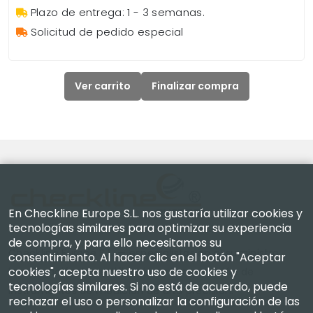
Plazo de entrega: 1 - 3 semanas.
Solicitud de pedido especial
Ver carrito
Finalizar compra
En Checkline Europe S.L. nos gustaría utilizar cookies y
tecnologías similares para optimizar su experiencia
de compra, y para ello necesitamos su
Checkline Europe S.L. — especialistas en el suministro,
consentimiento. Al hacer clic en el botón "Aceptar
cookies", acepta nuestro uso de cookies y
la calibración, la certificación y la reparación de
tecnologías similares. Si no está de acuerdo, puede
instrumentos de medición de alta precisión.
rechazar el uso o personalizar la configuración de las