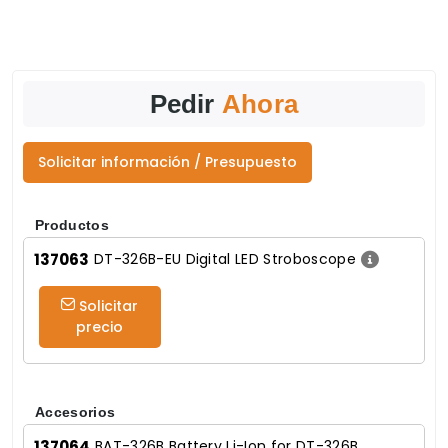
Pedir
Ahora
Solicitar información / Presupuesto
Productos
137063
DT-326B-EU Digital LED Stroboscope
Solicitar
precio
Accesorios
137064
BAT-326B Battery Li-Ion for DT-326B