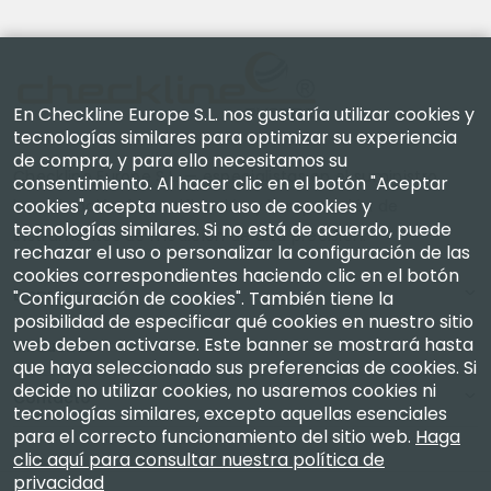
En Checkline Europe S.L. nos gustaría utilizar cookies y
tecnologías similares para optimizar su experiencia
de compra, y para ello necesitamos su
Checkline Europe S.L. — especialistas en el suministro,
consentimiento. Al hacer clic en el botón "Aceptar
cookies", acepta nuestro uso de cookies y
la calibración, la certificación y la reparación de
tecnologías similares. Si no está de acuerdo, puede
instrumentos de medición de alta precisión.
rechazar el uso o personalizar la configuración de las
cookies correspondientes haciendo clic en el botón
Empresa
"Configuración de cookies". También tiene la
posibilidad de especificar qué cookies en nuestro sitio
web deben activarse. Este banner se mostrará hasta
Mi Cuenta
que haya seleccionado sus preferencias de cookies. Si
decide no utilizar cookies, no usaremos cookies ni
Contacto
tecnologías similares, excepto aquellas esenciales
para el correcto funcionamiento del sitio web.
Haga
clic aquí para consultar nuestra política de
privacidad