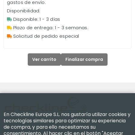
gastos de envío.
Disponibilidad:
Disponible: 1 - 3 días
Plazo de entrega: 1 - 3 semanas.
Solicitud de pedido especial
Ver carrito
Finalizar compra
En Checkline Europe S.L. nos gustaría utilizar cookies y
tecnologías similares para optimizar su experiencia
de compra, y para ello necesitamos su
Checkline Europe S.L. — especialistas en el suministro,
consentimiento. Al hacer clic en el botón "Aceptar