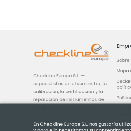
Empr
Sobre
Mapa d
Checkline Europe S.L. —
Declar
especialistas en el suministro, la
polític
calibración, la certificación y la
Políti
reparación de instrumentos de
medición de alta precisión.
Términ
condi
En Checkline Europe S.L. nos gustaría util
Políti
y para ello necesitamos su consentimiento.
Devol