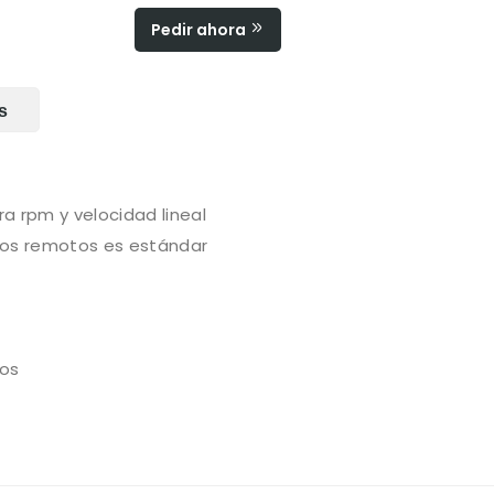
Pedir ahora
s
 rpm y velocidad lineal
cos remotos es estándar
pos