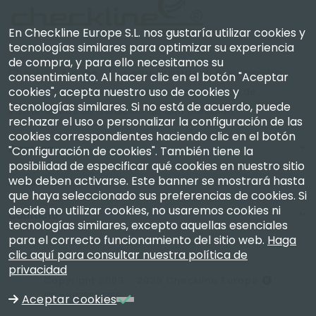
En Checkline Europe S.L. nos gustaría utilizar cookies y
tecnologías similares para optimizar su experiencia
de compra, y para ello necesitamos su
Checkline Europe S.L. — especialistas en el suministro,
consentimiento. Al hacer clic en el botón "Aceptar
cookies", acepta nuestro uso de cookies y
la calibración, la certificación y la reparación de
tecnologías similares. Si no está de acuerdo, puede
instrumentos de medición de alta precisión.
rechazar el uso o personalizar la configuración de las
cookies correspondientes haciendo clic en el botón
Empresa
"Configuración de cookies". También tiene la
posibilidad de especificar qué cookies en nuestro sitio
web deben activarse. Este banner se mostrará hasta
Mi Cuenta
que haya seleccionado sus preferencias de cookies. Si
decide no utilizar cookies, no usaremos cookies ni
Contacto
tecnologías similares, excepto aquellas esenciales
para el correcto funcionamiento del sitio web.
Haga
clic aquí para consultar nuestra política de
privacidad
Copyright 2003 - 2026 Checkline Europe
CIF n.º B75634758
Aceptar cookies