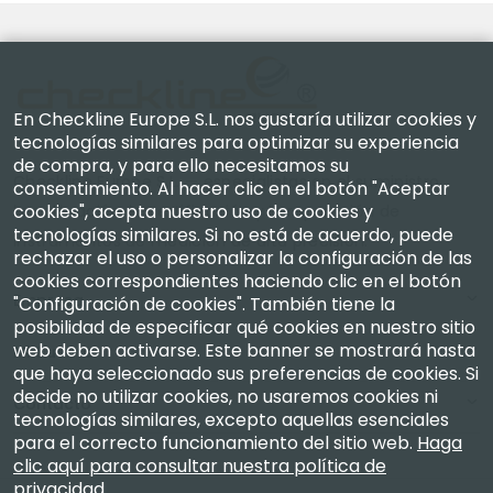
En Checkline Europe S.L. nos gustaría utilizar cookies y
tecnologías similares para optimizar su experiencia
de compra, y para ello necesitamos su
Checkline Europe S.L. — especialistas en el suministro,
consentimiento. Al hacer clic en el botón "Aceptar
cookies", acepta nuestro uso de cookies y
la calibración, la certificación y la reparación de
tecnologías similares. Si no está de acuerdo, puede
instrumentos de medición de alta precisión.
rechazar el uso o personalizar la configuración de las
cookies correspondientes haciendo clic en el botón
Empresa
"Configuración de cookies". También tiene la
posibilidad de especificar qué cookies en nuestro sitio
web deben activarse. Este banner se mostrará hasta
Mi Cuenta
que haya seleccionado sus preferencias de cookies. Si
decide no utilizar cookies, no usaremos cookies ni
Contacto
tecnologías similares, excepto aquellas esenciales
para el correcto funcionamiento del sitio web.
Haga
clic aquí para consultar nuestra política de
privacidad